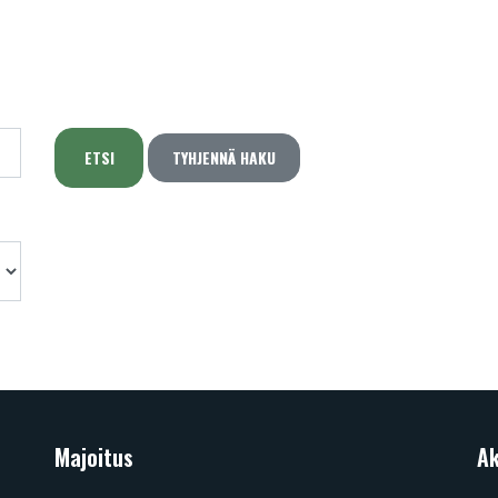
TYHJENNÄ HAKU
Majoitus
Ak