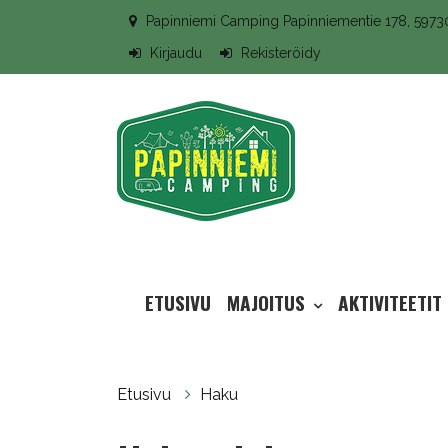
Siirry pääsisältöön
Papinniemi Camping Papinniementie 178, ​597
Kirjaudu
Rekisteröidy
ETUSIVU
MAJOITUS
AKTIVITEETIT
Etusivu
Haku