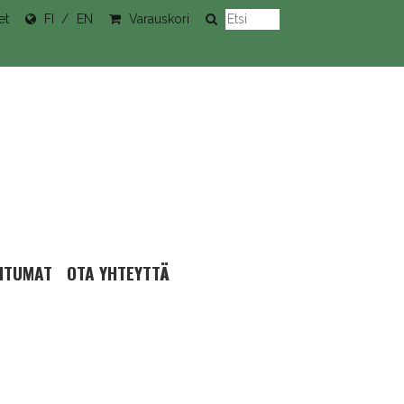
et
FI
EN
Varauskori
HTUMAT
OTA YHTEYTTÄ