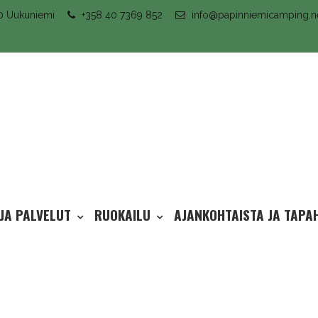
30 Uukuniemi
+358 40 7369 852
info@papinniemicamping.n
 JA PALVELUT
RUOKAILU
AJANKOHTAISTA JA TAPA