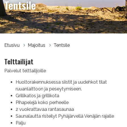
Tentsile
Etusivu
Majoitus
Tentsile
Telttailijat
Palvelut telttailijoille
Huoltorakennuksessa siistit ja uudehkot tilat
ruuanlaittoon ja peseytymiseen.
Grillikatos ja grillikota
Pihapelejä koko perheelle
2 vuokrattavaa rantasaunaa
Saunalautta risteilyt Pyhäjärvellä Venäjän rajalle
Palju