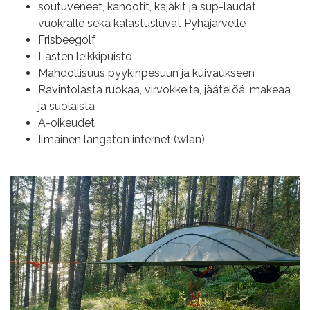
soutuveneet, kanootit, kajakit ja sup-laudat
vuokralle sekä kalastusluvat Pyhäjärvelle
Frisbeegolf
Lasten leikkipuisto
Mahdollisuus pyykinpesuun ja kuivaukseen
Ravintolasta ruokaa, virvokkeita, jäätelöä, makeaa
ja suolaista
A-oikeudet
Ilmainen langaton internet (wlan)