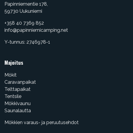
Papinniementie 178,
​59730 Uukuniemi
+358 40 7369 852
info@papinniemicamping.net
Y-tunnus: 2746978-1
Majoitus
Mökit
Caravanpaikat
Telttapaikat
Tentsile
Mökkivaunu
Saunalautta
Mökkien varaus- ja peruutusehdot