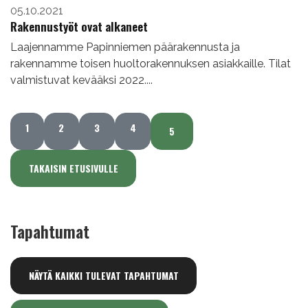
05.10.2021
Rakennustyöt ovat alkaneet
Laajennamme Papinniemen päärakennusta ja
rakennamme toisen huoltorakennuksen asiakkaille. Tilat
valmistuvat kevääksi 2022....
1
2
3
4
5
TAKAISIN ETUSIVULLE
Tapahtumat
NÄYTÄ KAIKKI TULEVAT TAPAHTUMAT