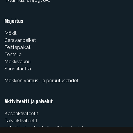
Y-tunnus: 2746978-1
Majoitus
Mökit
Caravanpaikat
Telttapaikat
Tentsile
Mökkivaunu
Saunalautta
Mökkien varaus- ja peruutusehdot
Aktiviteetit ja palvelut
Kesäaktiviteetit
Talviaktiviteetit
Lähellä olevat aktiviteetit ja palvelut